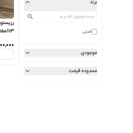
برند
رزیستور
c3/مق
اصلی
سیتروئن 
000,000
موجودی
محدوده قیمت