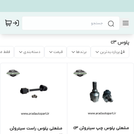
پلوس c3
پربازدیدترین
برندها
قیمت
دسته‌بندی
فقط م
مشعلی پلوس چپ سیتروئن c3
مشعلی پلوس راست سیتروئن