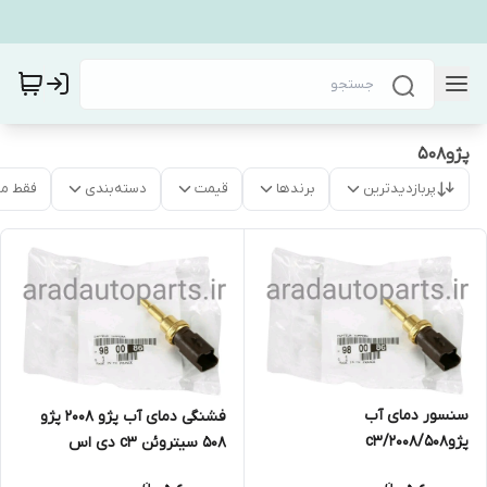
پژو۵۰۸
پربازدیدترین
برندها
قیمت
دسته‌بندی
فقط م
سنسور دمای آب
فشنگی دمای آب پژو 2008 پژو
پژو۲۰۰۸/۵۰۸/c3
508 سیتروئن c3 دی اس