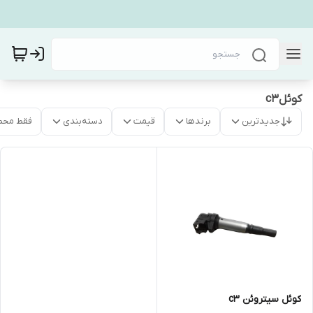
کوئلc3
جدیدترین
برندها
قیمت
دسته‌بندی
فقط محص
کوئل سیتروئن c3