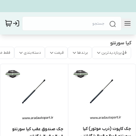
کیا سورنتو
پربازدیدترین
برندها
قیمت
دسته‌بندی
فقط م
جک کاپوت (درب موتور) کیا
جک صندوق عقب کیا سورنتو