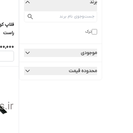
برند
ترک
راست
900,000
موجودی
محدوده قیمت