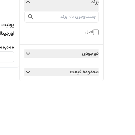
برند
اصل
اورجینا
500,000
موجودی
محدوده قیمت