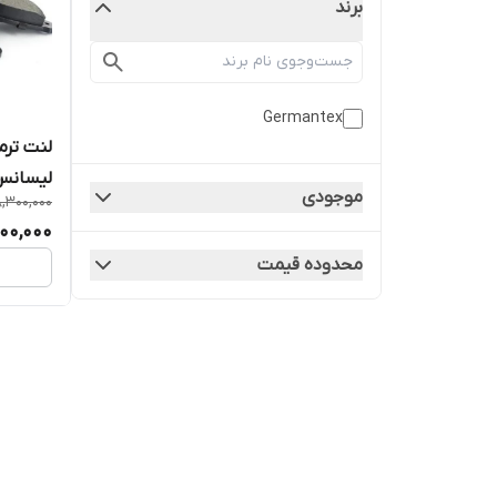
برند
Germantex
لیسانس
موجودی
,300,000
000,000
محدوده قیمت