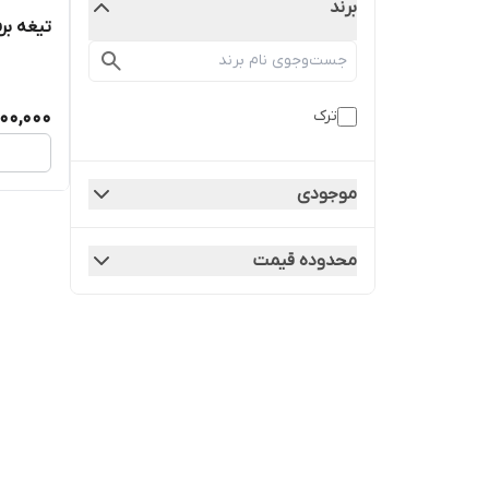
برند
تیغه برف پ
ترک
00,000
موجودی
محدوده قیمت