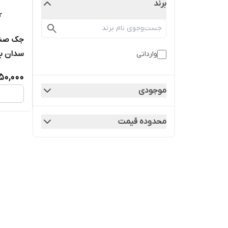
برند
جک صند
سدان با 
وارداتی
450,000
موجودی
محدوده قیمت