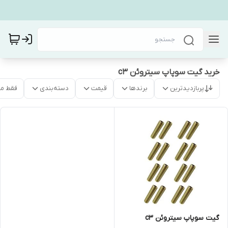
خرید گیت سوپاپ سیتروئن c3
پربازدیدترین
برندها
قیمت
دسته‌بندی
فقط م
گیت سوپاپ سیتروئن c3