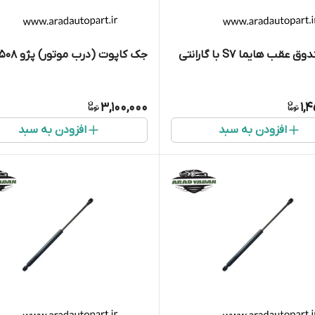
قب هایما S7 با گارانتی
جک کاپوت (درب موتور) پژو ۵۰۸
3,100,000
1,
افزودن به سبد
افزودن به سبد