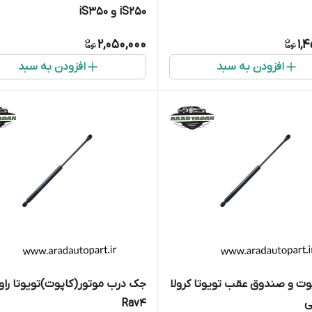
iS250 و iS350
2,050,000
1,
افزودن به سبد
افزودن به سبد
ت و صندوق عقب تویوتا کرولا
جک درب موتور(کاپوت)تویوتا راو
ی
Rav4