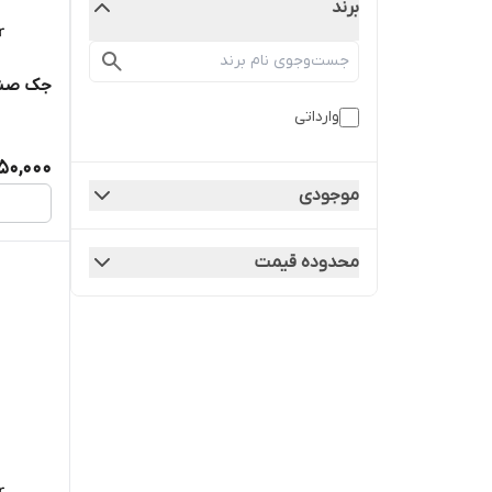
برند
جک صندوق ع
وارداتی
450,000
موجودی
محدوده قیمت