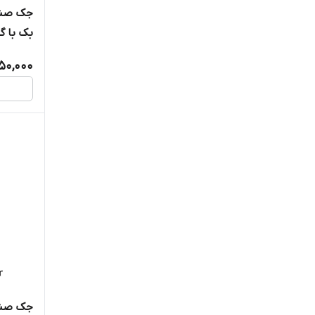
جک صند
بک با گا
550,000
جک صندوق عقب کیا پیکانتو با گارانتی