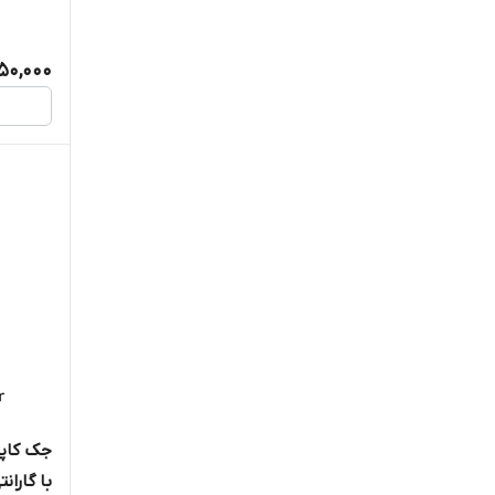
450,000
جک کاپو
با گارانت