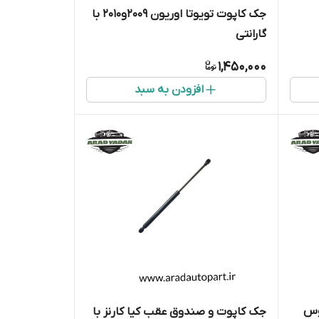
جک کاپوت تویوتا اوریون 2009و2010 با
گارانتی
1,450,000
افزودن به سبد
وس
جک کاپوت و صندوق عقب کیا کارنز با