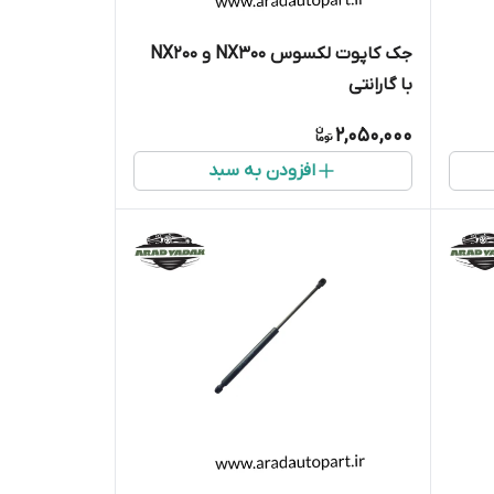
جک کاپوت لکسوس NX300 و NX200
با گارانتی
2,050,000
افزودن به سبد