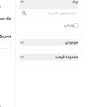
برند
جک صندوق ع
وارداتی
450,000
موجودی
محدوده قیمت