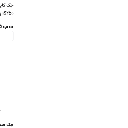
جک کاپ
iS250 و iS350
050,000
جک صند