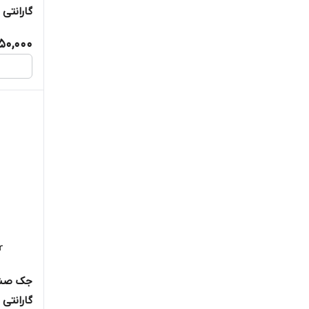
گارانتی
450,000
جک صند
گارانتی